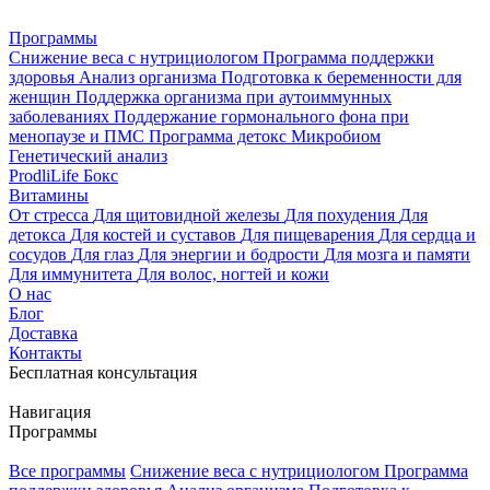
Программы
Снижение веса с нутрициологом
Программа поддержки
здоровья
Анализ организма
Подготовка к беременности для
женщин
Поддержка организма при аутоиммунных
заболеваниях
Поддержание гормонального фона при
менопаузе и ПМС
Программа детокс
Микробиом
Генетический анализ
ProdliLife Бокс
Витамины
От стресса
Для щитовидной железы
Для похудения
Для
детокса
Для костей и суставов
Для пищеварения
Для сердца и
сосудов
Для глаз
Для энергии и бодрости
Для мозга и памяти
Для иммунитета
Для волос, ногтей и кожи
О нас
Блог
Доставка
Контакты
Бесплатная консультация
Навигация
Программы
Все программы
Снижение веса с нутрициологом
Программа