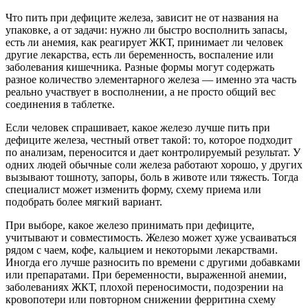
Что пить при дефиците железа, зависит не от названия на
упаковке, а от задачи: нужно ли быстро восполнить запасы,
есть ли анемия, как реагирует ЖКТ, принимает ли человек
другие лекарства, есть ли беременность, воспаление или
заболевания кишечника. Разные формы могут содержать
разное количество элементарного железа — именно эта часть
реально участвует в восполнении, а не просто общий вес
соединения в таблетке.
Если человек спрашивает, какое железо лучше пить при
дефиците железа, честный ответ такой: то, которое подходит
по анализам, переносится и дает контролируемый результат. У
одних людей обычные соли железа работают хорошо, у других
вызывают тошноту, запоры, боль в животе или тяжесть. Тогда
специалист может изменить форму, схему приема или
подобрать более мягкий вариант.
При выборе, какое железо принимать при дефиците,
учитывают и совместимость. Железо может хуже усваиваться
рядом с чаем, кофе, кальцием и некоторыми лекарствами.
Иногда его лучше разносить по времени с другими добавками
или препаратами. При беременности, выраженной анемии,
заболеваниях ЖКТ, плохой переносимости, подозрении на
кровопотери или повторном снижении ферритина схему