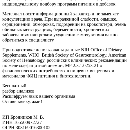
индивидуальному подбору программ питания и добавок.
Материал носит информационный характер и не заменяет
консультацию врача. При выраженной слабости, одышке,
сердцебиении, обмороках, подозрении на кровопотери, очень
обильных менструациях, беременности, хронических
заболеваниях или резком ухудшении самочувствия важно
обратиться к специалисту.
При подготовке использованы данные NIH Office of Dietary
Supplements, WHO, British Society of Gastroenterology, American
Society of Hematology, российских клинических рекомендаций
по железодефицитной анемии, МР 2.3.1.0253-21 о
физиологических потребностях в пищевых веществах и
материалов ФИЦ питания и биотехнологии.
Бесплатный
разбор анализов
Расшифруем язык вашего организма
Оставь заявку, жми!
ИП Бронников М. В.
ИНН 165500972727
ОГРН 308169016300102