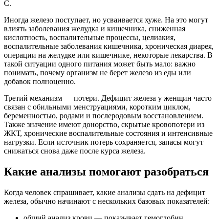
C.
Иногда железо поступает, но усваивается хуже. На это могут
влиять заболевания желудка и кишечника, сниженная
кислотность, воспалительные процессы, целиакия,
воспалительные заболевания кишечника, хроническая диарея,
операции на желудке или кишечнике, некоторые лекарства. В
такой ситуации одного питания может быть мало: важно
понимать, почему организм не берет железо из еды или
добавок полноценно.
Третий механизм — потери. Дефицит железа у женщин часто
связан с обильными менструациями, коротким циклом,
беременностью, родами и послеродовым восстановлением.
Также значение имеют донорство, скрытые кровопотери из
ЖКТ, хронические воспалительные состояния и интенсивные
нагрузки. Если источник потерь сохраняется, запасы могут
снижаться снова даже после курса железа.
Какие анализы помогают разобраться
Когда человек спрашивает, какие анализы сдать на дефицит
железа, обычно начинают с нескольких базовых показателей:
общий анализ крови — показывает гемоглобин,