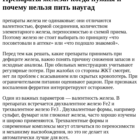
почему нельзя пить наугад
препараты железа не одинаковые: они отличаются
валентностью, формой соединения, количеством
элементарного железа, переносимостью и схемой приема.
Поэтому железо не стоит выбирать по принципу «что
посоветовали в аптеке» или «что подошло знакомой».
Перед тем как решать, какие препараты принимать при
дефиците железа, важно понять причину снижения запасов и
исходные анализы. При обильных менструациях учитывают
регулярные потери. При жалобах со стороны ЖКТ смотрят,
нет ли проблем с всасыванием или скрытых кровопотерь. При
ограничительном питании оценивают рацион. При признаках
воспаления ферритин интерпретируют осторожнее.
Один из важных параметров — валентность железа. В
препаратах встречается двухвалентное железо Fe2 и
трехвалентное железо Fe3 . Двухвалентные формы, например
сульфат, фумарат или глюконат железа, часто хорошо изучены
и широко применяются. Трехвалентные формы и
современные комплексы могут отличаться по переносимости
и механизму высвобождения, но это не делает их
автоматически лучше для всех.