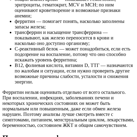
эритроциты, гематокрит, MCV и MCH; по ним
оценивают кроветворение и возможные признаки
анемии;
ферритин — помогает понять, насколько заполнены
запасы железа;
трансферрин и насыщение трансферрина —
показывают, как железо переносится в крови и
насколько оно доступно организму;
С-реактивный белок — может понадобиться, если есть
подозрение на воспаление, потому что оно способно
искажать уровень ферритина;
B12, фолиевая кислота, витамин D, ТТГ — назначаются
по жалобам и ситуации, если нужно проверить другие
возможные причины слабости, усталости и снижения
энергии.
Ферритин нельзя оценивать отдельно от всего остального.
При воспалении, инфекциях, заболеваниях печени и
некоторых хронических состояниях он может быть
нормальным или повышенным, даже если обмен железа
нарушен. Поэтому анализы лучше смотреть вместе с
симптомами, питанием, менструальным циклом, лекарствами,
беременностью, состоянием ЖКТ и общим самочувствием.