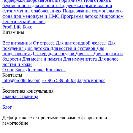
поддержки здоровья
Анализ организма
Подготовка к
беременности для женщин
Поддержка организма при
аутоиммунных заболеваниях
Поддержание гормонального
фона при менопаузе и ПМС
Программа детокс
Микробиом
Генетический анализ
ProdliLife Бокс
Витамины
Все витамины
От стресса
Для щитовидной железы
Для
похудения
Для детокса
Для костей и суставов
Для
пищеварения
Для сердца и сосудов
Для глаз
Для энергии и
бодрости
Для мозга и памяти
Для иммунитета
Для волос,
ногтей и кожи
О нас
Блог
Доставка
Контакты
Контакты
info@prodlilife.com
+7 965 589-58-98
Задать вопрос
Бесплатная консультация
Главная страница
Блог
Дефицит железа: простыми словами о ферритине и
гемоглобине