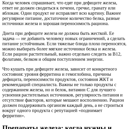
Когда человек спрашивает, что едят при дефиците железа,
ответ не должен сводиться к печени, гречке, гранату или
яблокам. Один продукт не исправляет всю картину. Важнее
регулярное питание, достаточное количество белка, разные
источники железа и хорошая переносимость рациона.
Диета при дефиците железа не должна быть жесткой. Ее
задача — не добавить человеку новых ограничений, а сделать
питание устойчивым. Если тяжелые блюда плохо переносятся,
можно выбирать более мягкие источники белка и железа.
Если рацион растительный, важно отдельно следить за B12,
фолатами, белком и общим поступлением энергии.
Что кушать при дефиците железа, зависит от конкретного
состояния: уровня ферритина и гемоглобина, причины
дефицита, переносимости продуктов, состояния ЖКТ и
рекомендаций специалиста. Важны не только продукты с
содержанием железа, но и белок, витамин C для лучшего
усвоения растительных источников, регулярность питания и
отсутствие факторов, которые мешают восполнению. Рацион
должен поддерживать организм каждый день, а не строиться
вокруг одного продукта с репутацией «поднимает
ферритин».
Препараты железа: когда нужны и