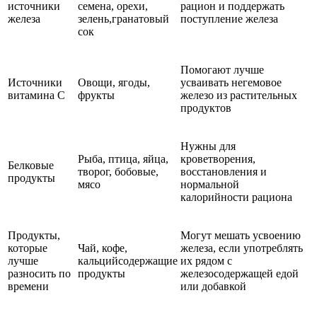
источники
семена, орехи,
рацион и поддержать
железа
зелень,гранатовый
поступление железа
сок
Помогают лучше
Источники
Овощи, ягоды,
усваивать негемовое
витамина C
фрукты
железо из растительных
продуктов
Нужны для
Рыба, птица, яйца,
кроветворения,
Белковые
творог, бобовые,
восстановления и
продукты
мясо
нормальной
калорийности рациона
Продукты,
Могут мешать усвоению
которые
Чай, кофе,
железа, если употреблять
лучше
кальцийсодержащие
их рядом с
разносить по
продукты
железосодержащей едой
времени
или добавкой