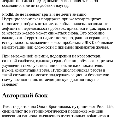
дефицита. Такой подход помогает восполнять железо
осознанно, а не пить добавки наугад.
ProdliLife не заменяет врача и не лечит анемию.
Нутрициологическая поддержка при железодефицитах
помогает разобрать питание, жалобы, анализы, возможные
дефициты, переносимость добавок, привычки и факторы, из-
за которых железо может снижаться снова. Это особенно
важно, если ферритин падает повторно, рацион ограничен,
есть усталость, выпадение волос, проблемы с ЖКТ, обильные
менструации или сложности с приемом препаратов железа.
При выраженной анемии, подозрении на кровопотери,
сильной слабости, одышке, сердцебиении, обмороках, резком
ухудшении самочувствия или очень низких показателях
нужна консультация врача. Нутрициологическая работа в
такой ситуации помогает поддержать рацион и безопасную
схему восполнения, но медицинскую диагностику не
заменяет.
Авторский блок
Текст подготовила Ольга Бронникова, нутрициолог ProdliLife,
специалист по нутрициологической поддержке женщин,
коррекции рациона, выявлению нутритивных дефицитов и