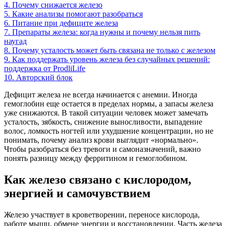
4.
Почему снижается железо
5.
Какие анализы помогают разобраться
6.
Питание при дефиците железа
7.
Препараты железа: когда нужны и почему нельзя пить
наугад
8.
Почему усталость может быть связана не только с железом
9.
Как поддержать уровень железа без случайных решений:
поддержка от ProdliLife
10.
Авторский блок
Дефицит железа не всегда начинается с анемии. Иногда
гемоглобин еще остается в пределах нормы, а запасы железа
уже снижаются. В такой ситуации человек может замечать
усталость, зябкость, снижение выносливости, выпадение
волос, ломкость ногтей или ухудшение концентрации, но не
понимать, почему анализ крови выглядит «нормально».
Чтобы разобраться без тревоги и самоназначений, важно
понять разницу между ферритином и гемоглобином.
Как железо связано с кислородом,
энергией и самочувствием
Железо участвует в кроветворении, переносе кислорода,
работе мышц, обмене энергии и восстановлении. Часть железа