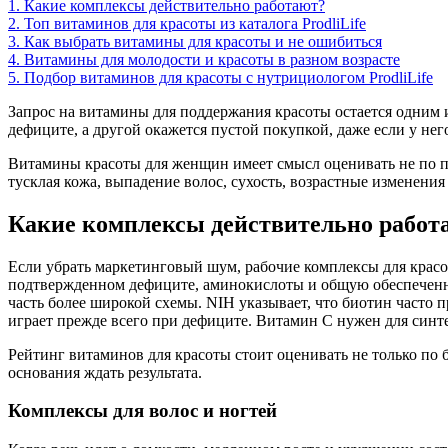
1.
Какие комплексы действительно работают?
2.
Топ витаминов для красоты из каталога ProdliLife
3.
Как выбрать витамины для красоты и не ошибиться
4.
Витамины для молодости и красоты в разном возрасте
5.
Подбор витаминов для красоты с нутрициологом ProdliLife
Запрос на витамины для поддержания красоты остается одним и
дефиците, а другой окажется пустой покупкой, даже если у не
Витамины красоты для женщин имеет смысл оценивать не по поп
тусклая кожа, выпадение волос, сухость, возрастные изменения
Какие комплексы действительно работ
Если убрать маркетинговый шум, рабочие комплексы для красо
подтвержденном дефиците, аминокислоты и общую обеспеченнос
часть более широкой схемы. NIH указывает, что биотин часто пр
играет прежде всего при дефиците. Витамин C нужен для синте
Рейтинг витаминов для красоты стоит оценивать не только по б
основания ждать результата.
Комплексы для волос и ногтей