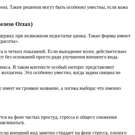
на. Такие решения могут быть особенно уместны, если кожа
елезо Orzax)
оддержку при возможном недостатке цинка. Такие формы имеют
красоты».
та и четких показаний. Если выпадение волос действительно
ают без оснований просто ради улучшения внешнего вида.
рикса. В таком контексте особый интерес представляют
оллагена. Это особенно уместно, когда задача связана не
имеет не громкое название, а логика выбора: что именно
тся на фоне частых простуд, стресса и общего снижения
навливаться.
если внешний вид заметно страдает на фоне стресса, плохого