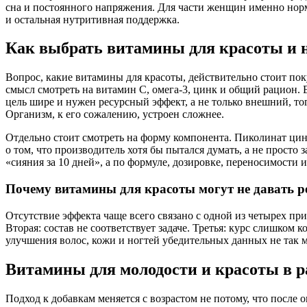
сна и постоянного напряжения. Для части женщин именно норм
и остальная нутритивная поддержка.
Как выбрать витамины для красоты и 
Вопрос, какие витамины для красоты, действительно стоит поку
смысл смотреть на витамин C, омега-3, цинк и общий рацион. Е
цель шире и нужен ресурсный эффект, а не только внешний, тог
Организм, к его сожалению, устроен сложнее.
Отдельно стоит смотреть на форму компонента. Пиколинат цин
о том, что производитель хотя бы пытался думать, а не прос
«сияния за 10 дней», а по формуле, дозировке, переносимости 
Почему витамины для красоты могут не давать р
Отсутствие эффекта чаще всего связано с одной из четырех пр
Вторая: состав не соответствует задаче. Третья: курс слишком
улучшения волос, кожи и ногтей убедительных данных не так м
Витамины для молодости и красоты в р
Подход к добавкам меняется с возрастом не потому, что после