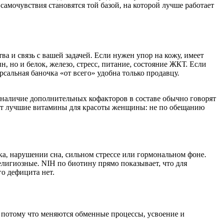
амочувствия становятся той базой, на которой лучше работает
ва и связь с вашей задачей. Если нужен упор на кожу, имеет
, но и белок, железо, стресс, питание, состояние ЖКТ. Если
сальная баночка «от всего» удобна только продавцу.
 наличие дополнительных кофакторов в составе обычно говорят
рают лучшие витамины для красоты женщины: не по обещанию
лка, нарушении сна, сильном стрессе или гормональном фоне.
религиозные. NIH по биотину прямо показывает, что для
о дефицита нет.
а потому что меняются обменные процессы, усвоение и