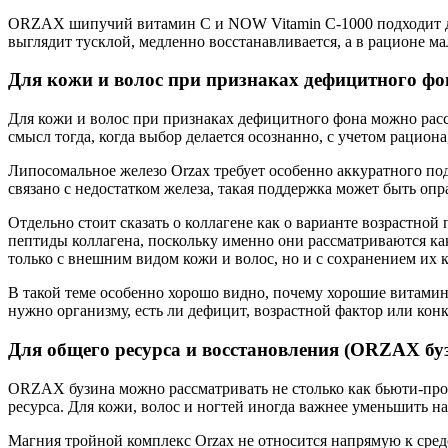
ORZAX шипучий витамин C и NOW Vitamin C-1000 подходит для 
выглядит тусклой, медленно восстанавливается, а в рационе м
Для кожи и волос при признаках дефицитного фо
Для кожи и волос при признаках дефицитного фона можно расс
смысл тогда, когда выбор делается осознанно, с учетом рацион
Липосомальное железо Orzax требует особенно аккуратного по
связано с недостатком железа, такая поддержка может быть оп
Отдельно стоит сказать о коллагене как о варианте возрастной
пептиды коллагена, поскольку именно они рассматриваются как
только с внешним видом кожи и волос, но и с сохранением их ка
В такой теме особенно хорошо видно, почему хорошие витамин
нужно организму, есть ли дефицит, возрастной фактор или конк
Для общего ресурса и восстановления (ORZAX бу
ORZAX бузина можно рассматривать не столько как бьюти-проду
ресурса. Для кожи, волос и ногтей иногда важнее уменьшить на
Магния тройной комплекс Orzax не относится напрямую к средс