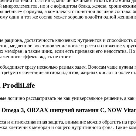
тояния ногтевой пластины, многие начинают искать витамины дл
ой микроэлементов, но и с дефицитом белка, железа, хроническ
лшебные» формулы, а комплексы с понятной логикой состава: б
ому один и тот же состав может хорошо подойти одной женщине и
ие рациона, достаточность ключевых нутриентов и способность 
й тон, медленное восстановление после стресса и снижение упру
х мембран, а также цинк, если есть признаки его недостатка. Но
аженного эффекта ждать не стоит.
е объединяет сразу несколько разных задач. Волосам чаще нужн
 требуется сочетание антиоксидантов, жирных кислот и более с
ProdliLife
орые логично рассматривать не как универсальное решение, а как
 Omega 3, ORZAX шипучий витамин C, NOW Vitam
есса и антиоксидантная защита, внимание можно обратить на п
ржка клеточных мембран и общего нутритивного фона. Такие ко