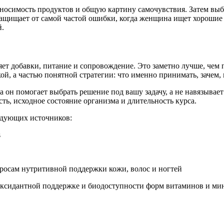
носимость продуктов и общую картину самочувствия. Затем выб
ащищает от самой частой ошибки, когда женщина ищет хорошие в
й.
т добавки, питание и сопровождение. Это заметно лучше, чем по
кой, а частью понятной стратегии: что именно принимать, зачем,
а он помогает выбрать решение под вашу задачу, а не навязывае
ть, исходное состояние организма и длительность курса.
едующих источников:
s
росам нутритивной поддержки кожи, волос и ногтей
ксидантной поддержке и биодоступности форм витаминов и ми