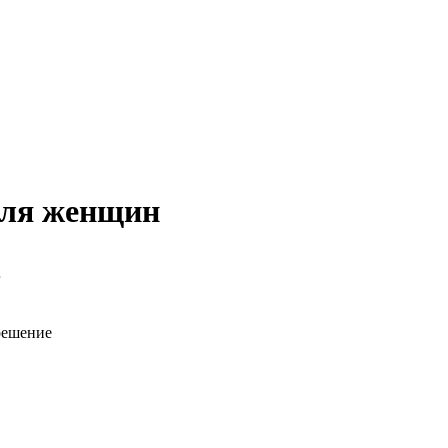
для женщин
г
решение