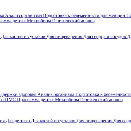
вья
Анализ организма
Подготовка к беременности для женщин
По
рамма детокс
Микробиом
Генетический анализ
а
Для костей и суставов
Для пищеварения
Для сердца и сосудов
Д
ддержки здоровья
Анализ организма
Подготовка к беременност
зе и ПМС
Программа детокс
Микробиом
Генетический анализ
ния
Для детокса
Для костей и суставов
Для пищеварения
Для серд