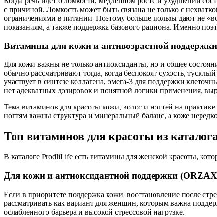
Когда речь идет о ломкости, медленном росте и ухудшении сос
с причиной. Ломкость может быть связана не только с нехватк
ограничениями в питании. Поэтому больше пользы дают не «во
показаниям, а также поддержка базового рациона. Именно поэт
Витамины для кожи и антивозрастной поддержки
Для кожи важны не только антиоксиданты, но и общее состоян
обычно рассматривают тогда, когда беспокоят сухость, тусклы
участвует в синтезе коллагена, омега-3 для поддержки клеточны
нет адекватных дозировок и понятной логики применения, выр
Тема витаминов для красоты кожи, волос и ногтей на практик
ногтям важны структура и минеральный баланс, а коже нередко
Топ витаминов для красоты из каталога 
В каталоге ProdliLife есть витамины для женской красоты, кот
Для кожи и антиоксидантной поддержки (ORZAX
Если в приоритете поддержка кожи, восстановление после стр
рассматривать как вариант для женщин, которым важна подде
ослабленного барьера и высокой стрессовой нагрузке.