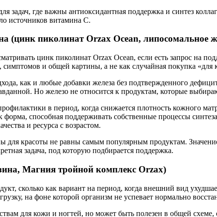
задач, где важны антиоксидантная поддержка и синтез коллаге
ало источников витамина C.
на (цинк пиколинат Orzax Ocean, липосомальное ж
матривать цинк пиколинат Orzax Ocean, если есть запрос на п
а, симптомов и общей картины, а не как случайная покупка «для 
дхода, как и любые добавки железа без подтвержденного дефици
равданной. Но железо не относится к продуктам, которые выбир
 профилактики в период, когда снижается плотность кожного мат
 форма, способная поддерживать собственные процессы синтеза к
чества и ресурса с возрастом.
ы для красоты не равны самым популярным продуктам. Значение 
ретная задача, под которую подбирается поддержка.
зина, Магния тройной комплекс Orzax)
кт, сколько как вариант на период, когда внешний вид ухудшае
грузку, на фоне которой организм не успевает нормально восста
твам для кожи и ногтей, но может быть полезен в общей схеме, 