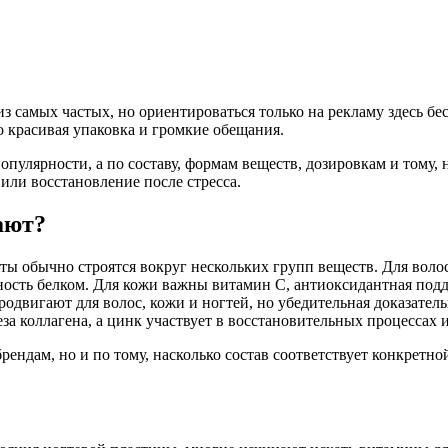
з самых частых, но ориентироваться только на рекламу здесь б
го красивая упаковка и громкие обещания.
улярности, а по составу, формам веществ, дозировкам и тому, н
 или восстановление после стресса.
ают?
ты обычно строятся вокруг нескольких групп веществ. Для воло
ть белком. Для кожи важны витамин C, антиоксидантная поддер
одвигают для волос, кожи и ногтей, но убедительная доказательн
за коллагена, а цинк участвует в восстановительных процессах
рендам, но и по тому, насколько состав соответствует конкретно