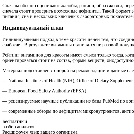
Сначала обычно оценивают жалобы, рацион, образ жизни, пере
сначала стоит проверить возможные дефициты. Такой формат з
питания, сна и нескольких ключевых лабораторных показателе
Индивидуальный план
Индивидуальный подход в теме красоты ценен тем, что соединяе
сработает. В результате витамины становятся не разовой покуп
Рейтинг витаминов для красоты имеет смысл только тогда, когд
ориентироваться стоит на состав, формы веществ, биодоступнос
Материал подготовлен с опорой на рекомендации и данные сл
— National Institutes of Health (NIH), Office of Dietary Supplement
— European Food Safety Authority (EFSA)
— рецензируемые научные публикации из базы PubMed по воп
— современные обзоры по дефицитам микронутриентов, антио
Бесплатный
разбор анализов
Расшифруем язык вашего организма