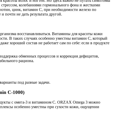
я красоты волос и ногтей. Но здесь важно не путать симптомы
им стрессом, колебаниями гормонального фона и жесткими
иотин, цинк, витамин C, при необходимости железо по
 почти не дать результата другой.
организма восстанавливаться. Витамины для красоты кожи
гости. В таких случаях особенно уместны витамин C, который
 даже хороший состав не работает сам по себе: если в продукте
ы поддержка обменных процессов и коррекция дефицитов,
табильного рациона.
 варианты под разные задачи.
in C-1000)
родукты с омега-3 и витамином C. ORZAX Omega 3 можно
мплексы особенно уместны при сухости кожи, ощущении