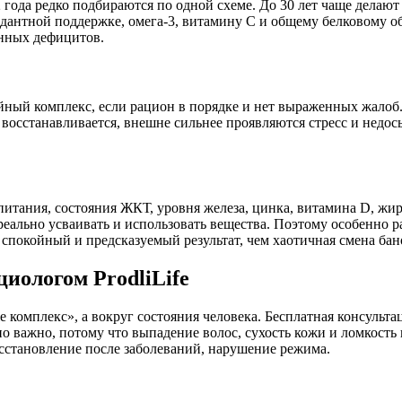
года редко подбираются по одной схеме. До 30 лет чаще делают 
сидантной поддержке, омега-3, витамину C и общему белковому о
енных дефицитов.
ный комплекс, если рацион в порядке и нет выраженных жалоб. 
 восстанавливается, внешне сильнее проявляются стресс и недос
питания, состояния ЖКТ, уровня железа, цинка, витамина D, жи
еально усваивать и использовать вещества. Поэтому особенно ра
 спокойный и предсказуемый результат, чем хаотичная смена бан
иологом ProdliLife
 же комплекс», а вокруг состояния человека. Бесплатная консул
о важно, потому что выпадение волос, сухость кожи и ломкость
восстановление после заболеваний, нарушение режима.