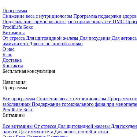
Программы
Снижение веса с нутрициологом
Программа поддержки здоро
Поддержание гормонального фона при менопаузе и ПМС
Прог
ProdliLife Бокс
Витамины
От стресса
Для щитовидной железы
Для похудения
Для детокс
иммунитета
Для волос, ногтей и кожи
О нас
Блог
Доставка
Контакты
Бесплатная консультация
Навигация
Программы
Все программы
Снижение веса с нутрициологом
Программа по
заболеваниях
Поддержание гормонального фона при менопау
ProdliLife Бокс
Витамины
Все витамины
От стресса
Для щитовидной железы
Для похуде
памяти
Для иммунитета
Для волос, ногтей и кожи