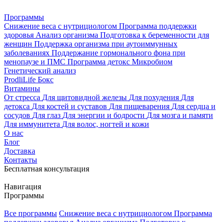
Программы
Снижение веса с нутрициологом
Программа поддержки
здоровья
Анализ организма
Подготовка к беременности для
женщин
Поддержка организма при аутоиммунных
заболеваниях
Поддержание гормонального фона при
менопаузе и ПМС
Программа детокс
Микробиом
Генетический анализ
ProdliLife Бокс
Витамины
От стресса
Для щитовидной железы
Для похудения
Для
детокса
Для костей и суставов
Для пищеварения
Для сердца и
сосудов
Для глаз
Для энергии и бодрости
Для мозга и памяти
Для иммунитета
Для волос, ногтей и кожи
О нас
Блог
Доставка
Контакты
Бесплатная консультация
Навигация
Программы
Все программы
Снижение веса с нутрициологом
Программа