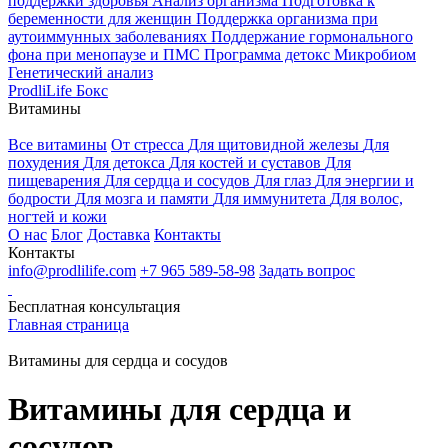
поддержки здоровья
Анализ организма
Подготовка к
беременности для женщин
Поддержка организма при
аутоиммунных заболеваниях
Поддержание гормонального
фона при менопаузе и ПМС
Программа детокс
Микробиом
Генетический анализ
ProdliLife Бокс
Витамины
Все витамины
От стресса
Для щитовидной железы
Для
похудения
Для детокса
Для костей и суставов
Для
пищеварения
Для сердца и сосудов
Для глаз
Для энергии и
бодрости
Для мозга и памяти
Для иммунитета
Для волос,
ногтей и кожи
О нас
Блог
Доставка
Контакты
Контакты
info@prodlilife.com
+7 965 589-58-98
Задать вопрос
Бесплатная консультация
Главная страница
Витамины для сердца и сосудов
Витамины для сердца и
сосудов